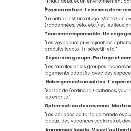
Fi haut débit et un environnement ca
Évasion nature : Le besoin de se re
"La nature est un refuge. Mettez en ava
(randonnées, vélo, etc.) et les lieux p
Tourisme responsable : Un engage
"Les voyageurs privilégient les optio
produits locaux, tri sélectif, etc."
‍‍‍
Séjours en groupe : Partage et conviv
"Les familles et les groupes recherch
logements adaptés, avec des espace
️
Hébergements insolites : L'expéri
"Sortez de l'ordinaire ! Cabanes, yourt
les esprits."
Optimisation des revenus : Maîtrise
"Les périodes de forte demande évolu
locaux, des vacances scolaires et de
️
Immersion locale : Vivez l'authenti