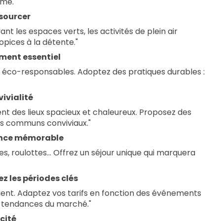
lme."
ssourcer
nt les espaces verts, les activités de plein air
ropices à la détente."
ment essentiel
ns éco-responsables. Adoptez des pratiques durables :
ialité ‍‍‍
ent des lieux spacieux et chaleureux. Proposez des
s communs conviviaux."
ence mémorable ️
es, roulottes... Offrez un séjour unique qui marquera
z les périodes clés
ent. Adaptez vos tarifs en fonction des événements
s tendances du marché."
cité