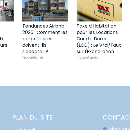
Tendances Airbnb
Taxe d'Habitation
2026 : Comment les
pour les Locations
6 :
propriétaires
Courte Durée
eurs
doivent-ils
(LCD) : Le Vrai/Faux
s'adapter ?
sur l'Exonération
Propriétaires
Propriétaires
PLAN DU SITE
CONTAC
Mademoise
Accueil