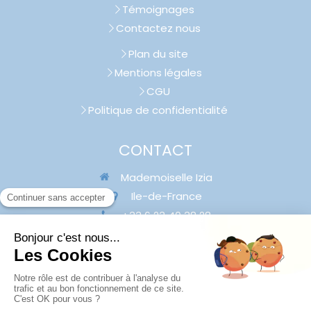
Témoignages
Contactez nous
Plan du site
Mentions légales
CGU
Politique de confidentialité
CONTACT
Mademoiselle Izia
Ile-de-France
+33 6 23 40 38 28
contact@mademoiselleiziaconciergerie.com
Contacter Mademoiselle Izia